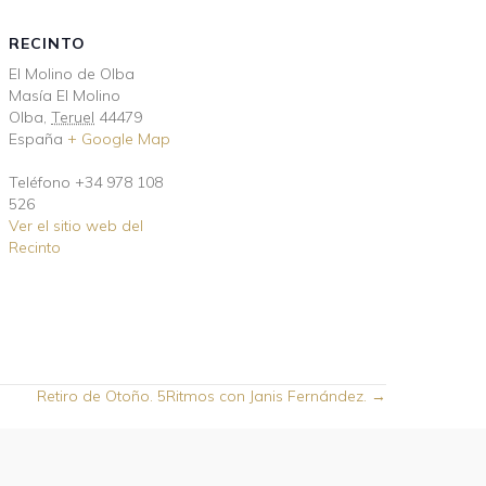
RECINTO
El Molino de Olba
Masía El Molino
Olba
,
Teruel
44479
España
+ Google Map
Teléfono
+34 978 108
526
Ver el sitio web del
Recinto
Retiro de Otoño. 5Ritmos con Janis Fernández. →