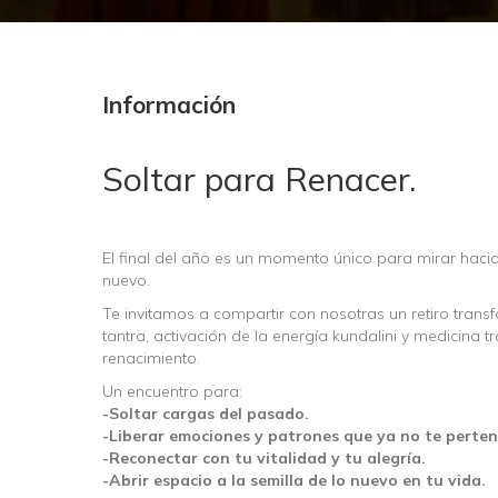
Información
Soltar para Renacer.
El final del año es un momento único para mirar hacia 
nuevo.
Te invitamos a compartir con nosotras un retiro trans
tantra, activación de la energía kundalini y medicina tr
renacimiento.
Un encuentro para:
-Soltar cargas del pasado.
-Liberar emociones y patrones que ya no te perten
-Reconectar con tu vitalidad y tu alegría.
-Abrir espacio a la semilla de lo nuevo en tu vida.