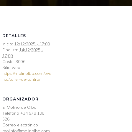
DETALLES
Inicio:
12/12/2025 - 17:00
Finaliza:
14/12/2025 -
17:00
Coste:
300€
Sitio web:
https://molinolba.com/eve
nto/taller-de-tantra/
ORGANIZADOR
El Molino de Olba
Teléfono
+34 978 108
526
Correo electrónico
molinfo@molinolba.com