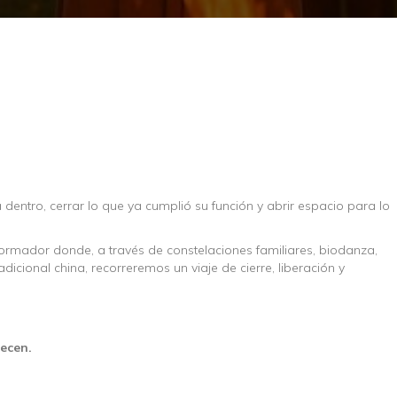
dentro, cerrar lo que ya cumplió su función y abrir espacio para lo
formador donde, a través de constelaciones familiares, biodanza,
adicional china, recorreremos un viaje de cierre, liberación y
ecen.