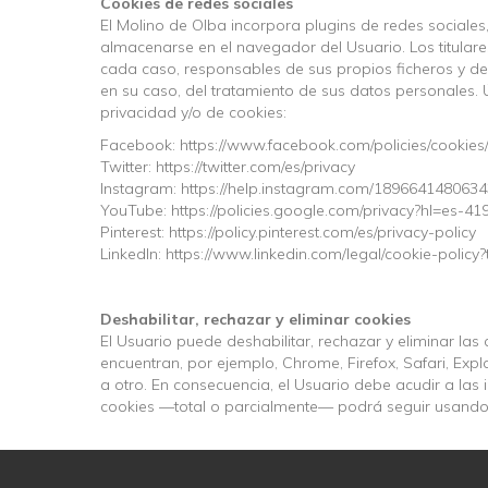
Cookies de redes sociales
El Molino de Olba incorpora plugins de redes sociales
almacenarse en el navegador del Usuario. Los titulare
cada caso, responsables de sus propios ficheros y de 
en su caso, del tratamiento de sus datos personales. U
privacidad y/o de cookies:
Facebook: https://www.facebook.com/policies/cookies
Twitter: https://twitter.com/es/privacy
Instagram: https://help.instagram.com/1896641480634
YouTube: https://policies.google.com/privacy?hl=es-4
Pinterest: https://policy.pinterest.com/es/privacy-policy
LinkedIn: https://www.linkedin.com/legal/cookie-policy
Deshabilitar, rechazar y eliminar cookies
El Usuario puede deshabilitar, rechazar y eliminar la
encuentran, por ejemplo, Chrome, Firefox, Safari, Expl
a otro. En consecuencia, el Usuario debe acudir a las 
cookies —total o parcialmente— podrá seguir usando el