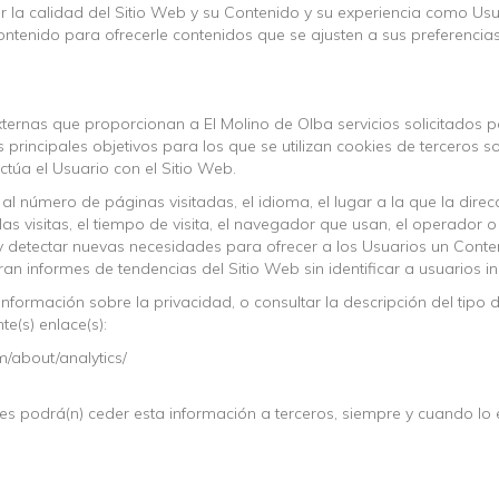
la calidad del Sitio Web y su Contenido y su experiencia como Usua
ontenido para ofrecerle contenidos que se ajusten a sus preferencias
ternas que proporcionan a El Molino de Olba servicios solicitados p
s principales objetivos para los que se utilizan cookies de terceros 
ctúa el Usuario con el Sitio Web.
 al número de páginas visitadas, el idioma, el lugar a la que la dire
s visitas, el tiempo de visita, el navegador que usan, el operador o t
 y detectar nuevas necesidades para ofrecer a los Usuarios un Conten
n informes de tendencias del Sitio Web sin identificar a usuarios in
formación sobre la privacidad, o consultar la descripción del tipo de
te(s) enlace(s):
m/about/analytics/
es podrá(n) ceder esta información a terceros, siempre y cuando lo e