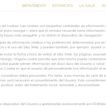
BIENVENIDOS
ESTANCIAS
LA SALA
A
ción de cookies. Las cookies son pequeñas cantidades de informació
izar para navegar— para que el servidor recuerde cierta información
, la hacen más amigable, y no dañan el dispositivo de navegación.
a de información relativa a las preferencias determinadas por el Usu
a y el uso del Sitio Web, y pueden también, por ejemplo, ayudar a id
incluir la fecha y hora de visitas al Sitio Web, las páginas visionad
n embargo, ninguna cookie permite que esta misma pueda contactarse
ookie puede extraer información del disco duro del Usuario o robar
vo Cookie es que el usuario dé personalmente esa información al se
 consideran datos personales. Por tanto, a las mismas les será de ap
mismas será necesario el consentimiento del Usuario. Este consentim
 positiva, antes del tratamiento inicial, removible y documentado.
 dispositivo del Usuario y gestionadas exclusivamente por El Molin