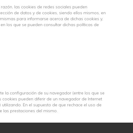
a razón, las cookies de redes sociales pueden
tección de datos y de cookies, siendo ellos mismos, en
s mismas para informarse acerca de dichas cookies y,
 en los que se pueden consultar dichas políticas de
te la configuración de su navegador (entre los que se
as cookies pueden diferir de un navegador de Internet
é utilizando. En el supuesto de que rechace el uso de
de las prestaciones del mismo.