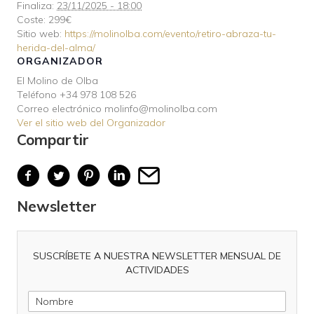
Finaliza:
23/11/2025 - 18:00
Coste:
299€
Sitio web:
https://molinolba.com/evento/retiro-abraza-tu-
herida-del-alma/
ORGANIZADOR
El Molino de Olba
Teléfono
+34 978 108 526
Correo electrónico
molinfo@molinolba.com
Ver el sitio web del Organizador
Compartir
Newsletter
SUSCRÍBETE A NUESTRA NEWSLETTER MENSUAL DE
ACTIVIDADES