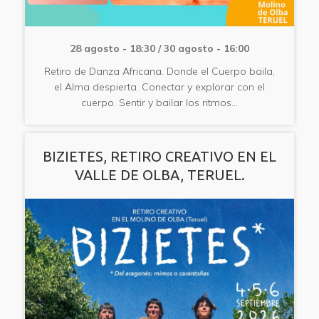
28 agosto - 18:30
/
30 agosto - 16:00
Retiro de Danza Africana. Donde el Cuerpo baila,
el Alma despierta. Conectar y explorar con el
cuerpo. Sentir y bailar los ritmos…
BIZIETES, RETIRO CREATIVO EN EL
VALLE DE OLBA, TERUEL.