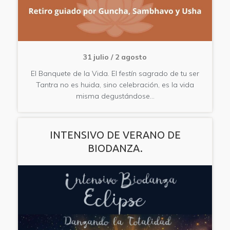
31 julio
/
2 agosto
El Banquete de la Vida. El festín sagrado de tu ser
Tantra no es huida, sino celebración, es la vida
misma degustándose…
INTENSIVO DE VERANO DE
BIODANZA.