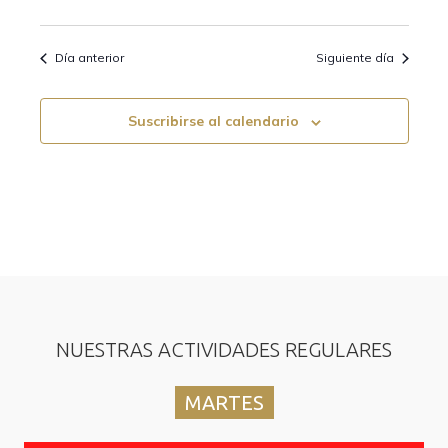
e
q
Día anterior
Siguiente día
E
u
v
e
Suscribirse al calendario
e
d
n
t
a
o
y
v
i
NUESTRAS ACTIVIDADES REGULARES
s
MARTES
t