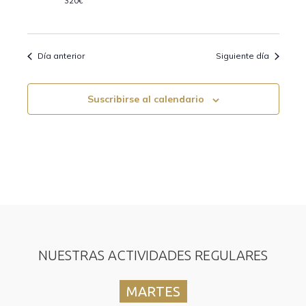
320€
e
q
E
u
Día anterior
Siguiente día
v
e
e
Suscribirse al calendario
d
n
t
a
o
y
v
i
s
NUESTRAS ACTIVIDADES REGULARES
t
MARTES